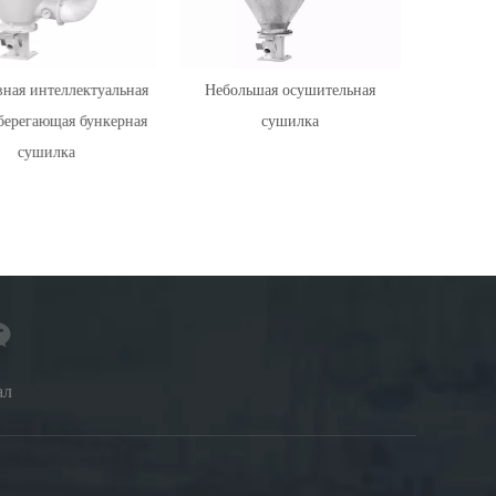
ая интеллектуальная
Небольшая осушительная
Энер
ерегающая бункерная
сушилка
электри
сушилка
интеллекту
ал