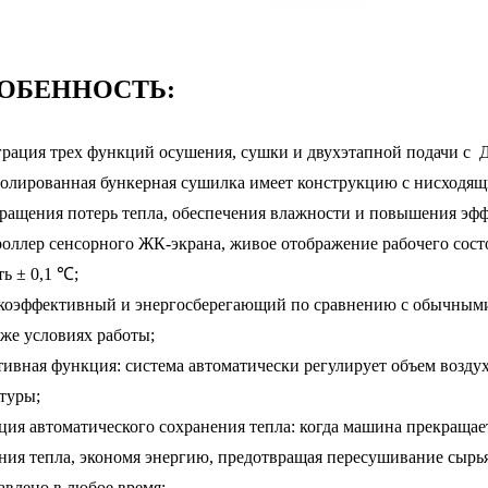
ОБЕННОСТЬ:
грация трех функций осушения, сушки и двухэтапной подачи с 
олированная бункерная сушилка имеет конструкцию с нисходящ
ращения потерь тепла, обеспечения влажности и повышения эф
роллер сенсорного ЖК-экрана, живое отображение рабочего сос
ть ± 0,1 ℃;
коэффективный и энергосберегающий по сравнению с обычными
 же условиях работы;
тивная функция: система автоматически регулирует объем возд
туры;
ция автоматического сохранения тепла: когда машина прекращает
ния тепла, экономя энергию, предотвращая пересушивание сырья
авлено в любое время;