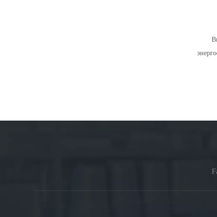
Евро сушило
Вы
энерго
F