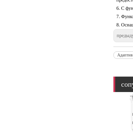
6. С фу
7. Функ
8. Осна
предыд
Адаптив
соп