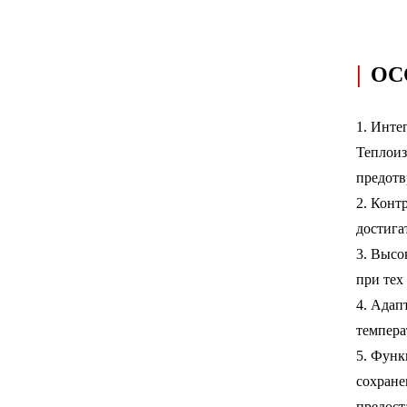
|
ОС
1. Инте
Теплоиз
предотв
2. Конт
достига
3. Высо
при тех
4. Адап
темпера
5. Функ
сохране
предост