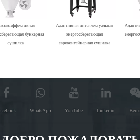
сокоэффективная
Адаптивная интеллектуальная
Адаптивн
сберегающая бункерная
энергосберегающая
энергосб
сушилка
евроконтейнерная сушилка
acebook
WhatsApp
YouTube
Linkedin.
Веш
ДОБРО ПОЖАЛОВАТЬ