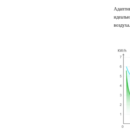
Адаптив
идеальн
воздуха