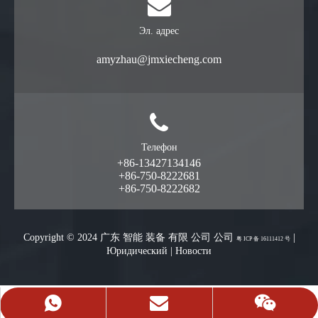
Эл. адрес
amyzhau@jmxiecheng.com
Телефон
+86-13427134146
+86-750-8222681
+86-750-8222682
Copyright © 2024 广东 智能 装备 有限 公司 公司
|
粤 ICP 备 16111412 号
Юридический
|
Новости
Запросить цитату
+86-13427134146
13427134146