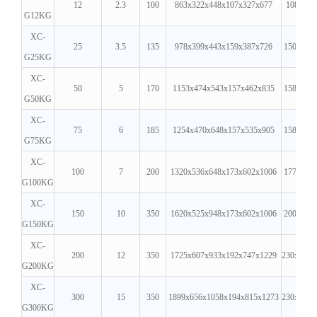
12
2.3
100
863x322x448x107x327x677
108x431
G12KG
XC-
25
3.5
135
978x399x443x159x387x726
150x62x
G25KG
XC-
50
5
170
1153x474x543x157x462x835
158x74x
G50KG
XC-
75
6
185
1254x470x648x157x535x905
158x74x
G75KG
XC-
100
7
200
1320x536x648x173x602x1006
177x81x
G100KG
XC-
150
10
350
1620x525x948x173x602x1006
200x88x
G150KG
XC-
200
12
350
1725x607x933x192x747x1229
230x110x
G200KG
XC-
300
15
350
1899x656x1058x194x815x1273
230x110x
G300KG