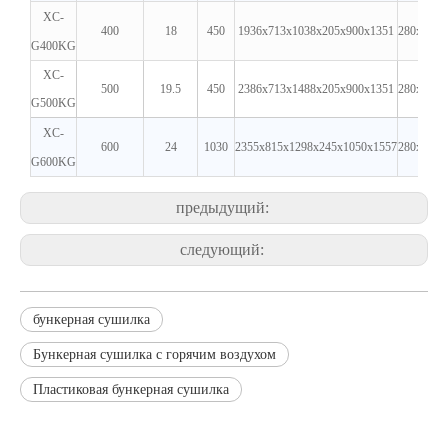
XC-
400
18
450
1936x713x1038x205x900x1351
280x119x
G400KG
XC-
500
19.5
450
2386x713x1488x205x900x1351
280x119x
G500KG
XC-
600
24
1030
2355x815x1298x245x1050x1557
280x135x
G600KG
предыдущий:
следующий:
бункерная сушилка
Бункерная сушилка с горячим воздухом
Пластиковая бункерная сушилка