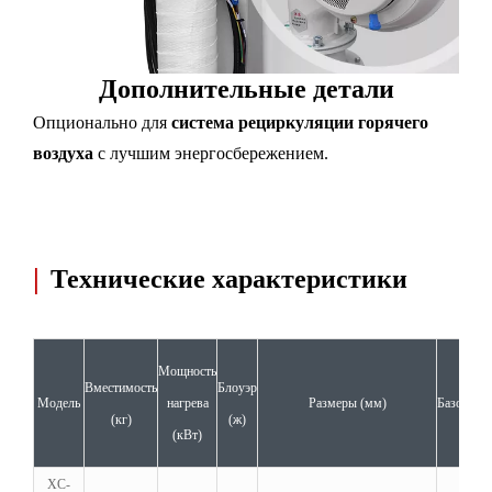
Дополнительные детали
Опционально для
система рециркуляции горячего
воздуха
с лучшим энергосбережением.
|
Технические характеристики
Мощность
Вместимость
Блоуэр
Модель
нагрева
Размеры (мм)
Базовый 
(кг)
(ж)
(кВт)
XC-