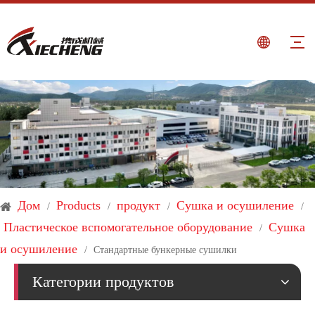
Дом
Products
продукт
Сушка и осушиление
/
/
/
/
Пластическое вспомогательное оборудование
Сушка
/
и осушиление
/
Стандартные бункерные сушилки
Категории продуктов