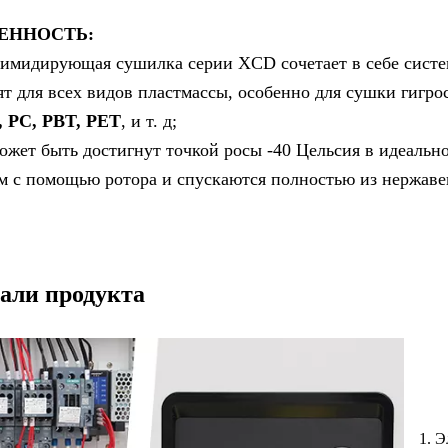
ЕННОСТЬ:
симидирующая сушилка серии XCD сочетает в себе сист
ят для всех видов пластмассы, особенно для сушки гигр
, PC, PBT, PET
, и т. д;
может быть достигнут точкой росы -40 Цельсия в идеаль
м с помощью ротора и спускаются полностью из нержав
али продукта
1. 