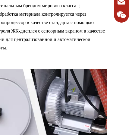
гинальным брендом мирового класса ；
Обработка материала контролируется через
ропроцессор в качестве стандарта с помощью
троля ЖК-дисплея с сенсорным экраном в качестве
ии для централизованной и автоматической
оты.
1342713