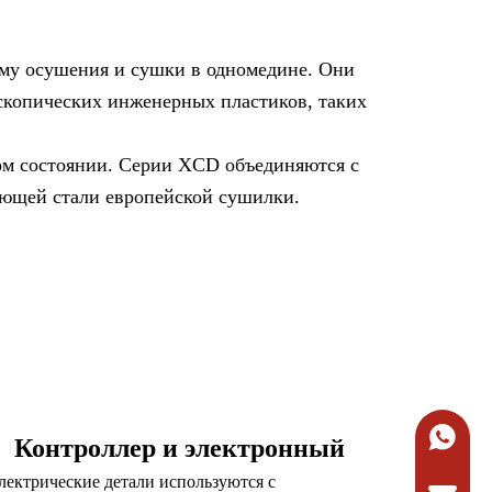
ему осушения и сушки в одномедине. Они
оскопических инженерных пластиков, таких
ном состоянии. Серии XCD объединяются с
еющей стали европейской сушилки.
+86-134
Контроллер и электронный
Электрические детали используются с
Запросит