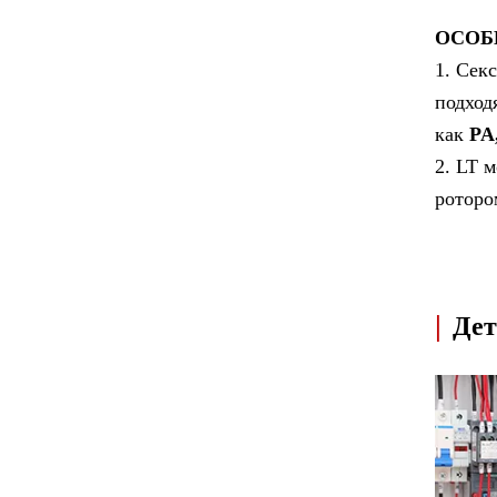
ОСОБ
1. Сек
подход
как
PA
2. LT 
роторо
|
Дет