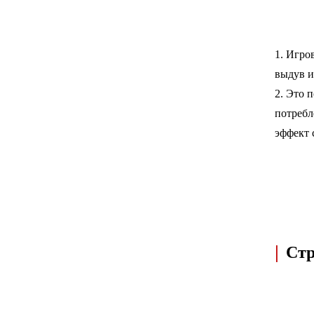
1. Игро
выдув и
2. Это 
потребл
эффект 
|
Стр