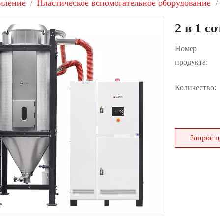
иление
Пластическое вспомогательное оборудование
/
/
2 в 1 с
Номер
продукта:
Количество:
Запрос 