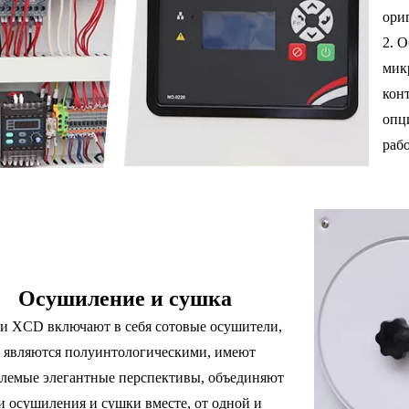
ори
2. 
мик
кон
опц
раб
Осушиление и сушка
 XCD включают в себя сотовые осушители,
 являются полуинтологическими, имеют
лемые элегантные перспективы, объединяют
 осушиления и сушки вместе, от одной и