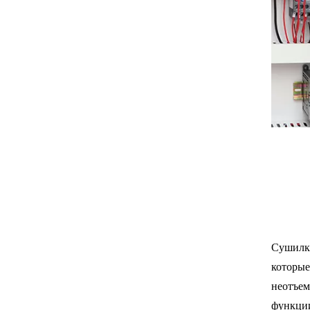
Сушилки
которые
неотъем
функции