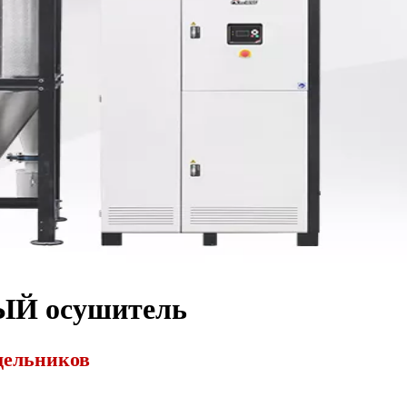
Й осушитель
дельников