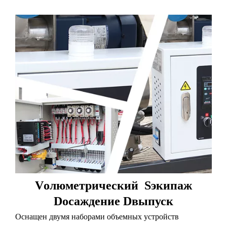
V
олюметрический
S
экипаж
D
осаждение
D
выпуск
Оснащен двумя наборами объемных устройств