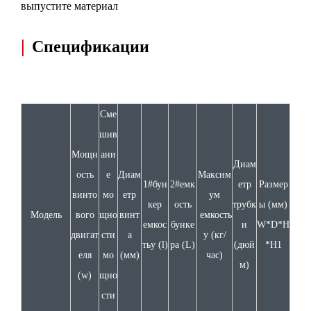
выпустите материал
|
Спецификации
Сме
шив
Мощн
ани
Диам
ость
е
Диам
Максим
1#бун
2#емк
етр
Размер
винто
мо
етр
ум
кер
ость
трубк
ы (мм)
Модель
вого
щно
винт
емкость
емкос
бунке
и
W*D*H
двигат
сти
а
y (кг/
ть
y (l)
ра (L)
(дюй
*H1
еля
мо
(мм)
час)
м)
(w)
щно
сти