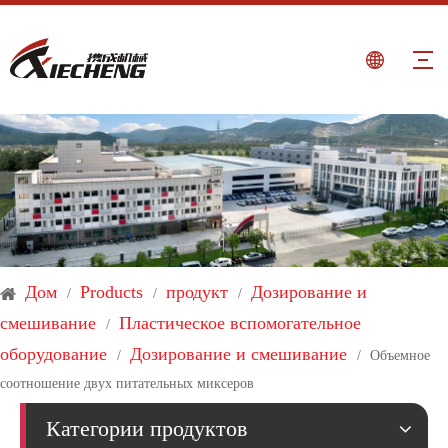
Дом
Products
продукт
Дозирование и
/
/
/
смешивание
Пластическое вспомогательное
/
оборудование
Дозирование и смешивание
/
/
Объемное
соотношение двух питательных миксеров
Категории продуктов