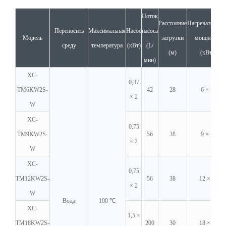
Поток
Расстояние
Нагревательна
Переносить
Максимальная
Насос
насоса
Модель
загрузки
мощность
среду
температура
(кВт)
(L/
(м)
(кВт)
мин)
XC-
0,37
TM6KW2S-
42
28
6 × 2
× 2
W
XC-
0,75
TM9KW2S-
56
38
9 × 2
× 2
W
XC-
0,75
TM12KW2S-
56
38
12 × 2
× 2
W
Вода
100 ℃
XC-
1,5 ×
TM18KW2S-
200
30
18 × 2