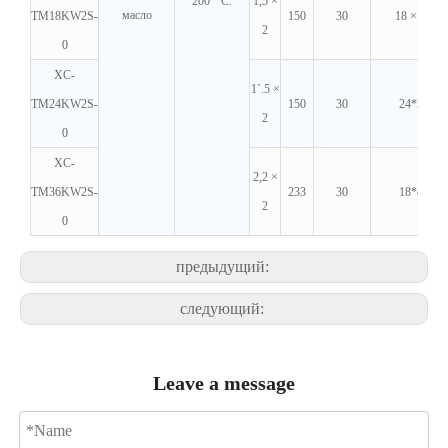
200 ° C.
1,5 ×
масло
TM18KW2S-
150
30
18 × 2
2
0
XC-
1`.5 ×
TM24KW2S-
150
30
24*2
2
0
XC-
2,2 ×
TM36KW2S-
233
30
18*4
2
0
предыдущий:
следующий:
Leave a message