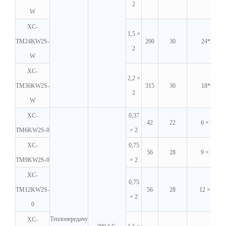
2
W
XC-
1,5 ×
TM24KW2S-
200
30
24*2
2
W
XC-
2,2 ×
TM36KW2S-
315
30
18*4
2
W
XC-
0,37
42
22
6 × 2
TM6KW2S-0
× 2
XC-
0,75
56
28
9 × 2
TM9KW2S-0
× 2
XC-
0,75
TM12KW2S-
56
28
12 × 2
× 2
0
Теплопередачу
XC-