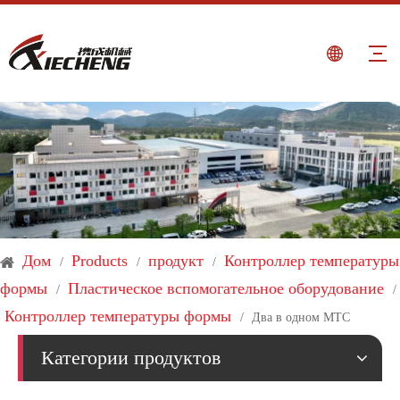
Дом
Products
продукт
Контроллер температуры
/
/
/
формы
Пластическое вспомогательное оборудование
/
/
Контроллер температуры формы
/
Два в одном MTC
Категории продуктов