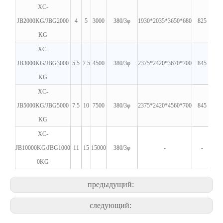
XC-
JB2000KG/JBG2000
4
5
3000
380/3φ
1930*2035*3650*680
825
KG
XC-
JB3000KG/JBG3000
5.5
7.5
4500
380/3φ
2375*2420*3670*700
845
KG
XC-
JB5000KG/JBG5000
7.5
10
7500
380/3φ
2375*2420*4560*700
845
KG
XC-
JB10000KG/JBG1000
11
15
15000
380/3φ
-
-
0KG
предыдущий:
следующий: