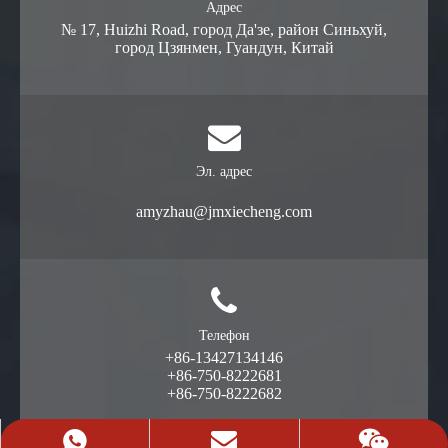
Адрес
№ 17, Huizhi Road, город Да'зе, район Синьхуй,
город Цзянмен, Гуандун, Китай
Эл. адрес
amyzhau@jmxiecheng.com
Телефон
+86-13427134146
+86-750-8222681
+86-750-8222682
Запросить цитату
+86-13427134146
13427134146