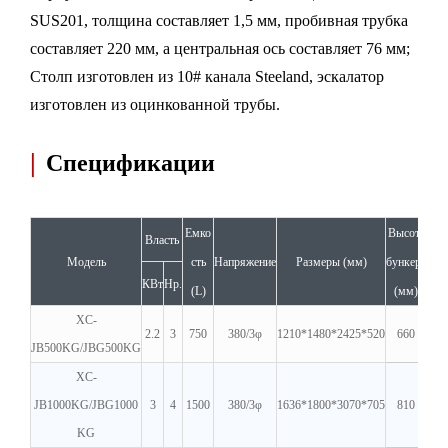
SUS201, толщина составляет 1,5 мм, пробивная трубка
составляет 220 мм, а центральная ось составляет 76 мм;
Столп изготовлен из 10# канала Steeland, эскалатор
изготовлен из оцинкованной трубы.
|
Спецификации
Емко
Высота
Вра
Власть
Модель
сть
Напряжение
Размеры (мм)
бункера
с
КВт
Hp.
(L)
(мм)
XC-
2.2
3
750
380/3φ
1210*1480*2425*520
660
JB500KG/JBG500KG
XC-
JB1000KG/JBG1000
3
4
1500
380/3φ
1636*1800*3070*705
810
KG