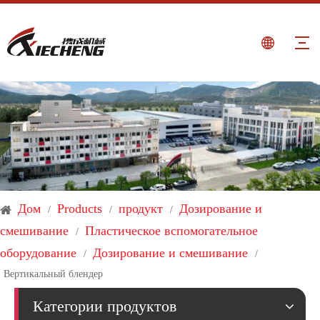
Дом
Products
продукт
Дозирование и
/
/
/
смешивание
Пластическое вспомогательное
/
оборудование
Дозирование и смешивание
/
/
Вертикальный блендер
Категории продуктов