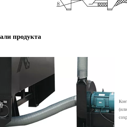
али продукта
Кон
(ил
сох