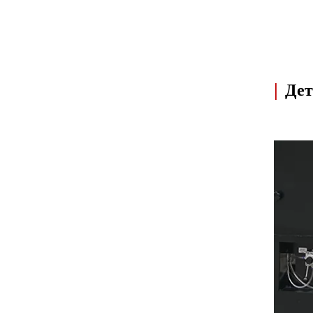
|
Дет