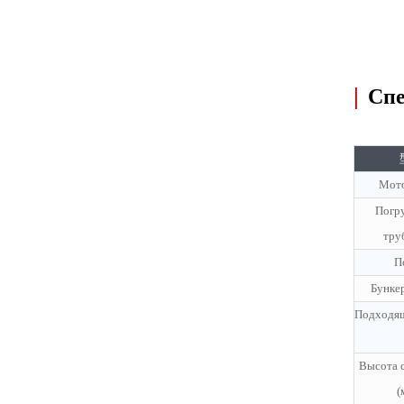
|
Спе
Мото
Погр
тру
П
Бункер
Подходящ
Высота 
(