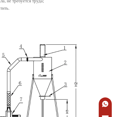
а, не требуется труда;
тить.
+86-134
Запросит