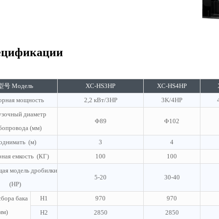
цификации
型号 Модель
XC-HS3HP
XC-HS4HP
рная мощность
2,2 кВт/3HP
3K/4HP
узочный диаметр
Φ89
Φ102
бопровода (мм)
однимать (м)
3
4
ная емкость (КГ)
100
100
ая модель дробилки
5-20
30-40
(HP)
сбора бака
H1
970
970
мм)
H2
2850
2850